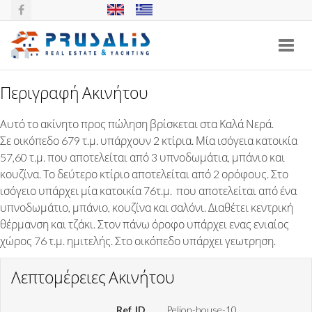
Toggl
navig
Περιγραφή Ακινήτου
2 ΣΠΙΤΙΑ ΜΕ ΟΙΚΟΠΕΔΟ ΣΤΑ ΚΑΛΑ
Αυτό το ακίνητο προς πώληση βρίσκεται στα Καλά Νερά.
ΝΕΡΑ, ΠΗΛΙΟ
Σε οικόπεδο 679 τ.μ. υπάρχουν 2 κτίρια. Μία ισόγεια κατοικία
57,60 τ.μ. που αποτελείται από 3 υπνοδωμάτια, μπάνιο και
κουζίνα. Το δεύτερο κτίριο αποτελείται από 2 ορόφους. Στο
ισόγειο υπάρχει μία κατοικία 76τ.μ. που αποτελείται από ένα
υπνοδωμάτιο, μπάνιο, κουζίνα και σαλόνι. Διαθέτει κεντρική
θέρμανση και τζάκι. Στον πάνω όροφο υπάρχει ενας ενιαίος
χώρος 76 τ.μ. ημιτελής. Στο οικόπεδο υπάρχει γεωτρηση.
Λεπτομέρειες Ακινήτου
Ref. ID
Pelion-house-10