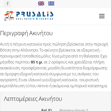
Toggl
navig
Περιγραφή Ακινήτου
ΠΕΤΡΙΝΗ ΚΑΤΟΙΚΊΑ ΣΤΟ ΒΟΤΣΗ,
Αυτή η πέτρινη κατοικία προς πώληση βρίσκεται στην περιοχή
ΑΛΟΝΝΗΣΟΣ
Βότση στην Αλόννησο. Το ακίνητο βρίσκεται σε εξαιρετική -
προνομιακή τοποθεσία μόλις λίγα μέτρα από τη θαλασσα. Εχει
μέγεθος περίπου
85 τ.μ.
σε 2 ορόφους και χρειάζεται πλήρη
ανακαίνιση, προσφέροντας μεγάλη δυνατότητα διαμόρφωσης
σε όμορφη εξοχική κατοικία σύμφωνα με τις ανάγκες του
αγοραστή. Ειναι ιδανικό για εξοχική κατοικία , τουριστική
εκμετάλλευση τύπου Airbnb ή ακόμα και εμπορικό καταστημα.
Λεπτομέρειες Ακινήτου
Ref. ID
Alonnisos-house-1