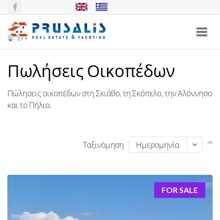
Toggl
navig
Πωλήσεις Οικοπέδων
Πώλησεις οικοπέδων στη Σκιάθο, τη Σκόπελο, την Αλόννησο
και το Πήλιο.
Ταξινόμηση
FOR SALE