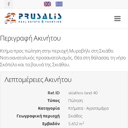
Toggl
navig
Περιγραφή Ακινήτου
ΚΤΉΜΑ ΣΤΟ ΜΥΡΟΒΉΛΙ, ΣΚΙΆΘΟΣ
Κτήμα προς πώληση στην περιοχή Μυροβήλι στη Σκιάθο.
Νοτιοανατολικός προσανατολισμός, Θέα στη θάλασσα, τη νήσο
Σκόπελο και τα βουνά της Σκιάθου.
Λεπτομέρειες Ακινήτου
Ref. ID
skiathos-land-40
Τύπος
Πώληση
Κατηγορία
Κτήματα - Αγροτεμάχια
Γεωγραφική περιοχή
Σκιάθος
2
Εμβαδόν
5,652 m