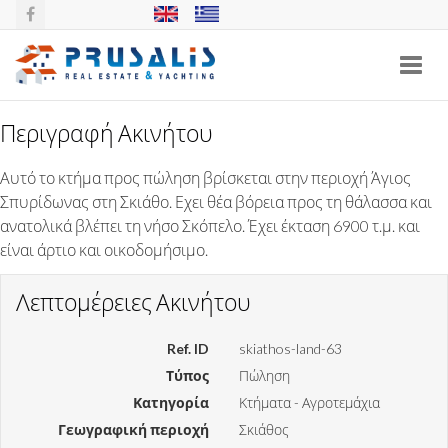
Toggl
navig
Περιγραφή Ακινήτου
ΚΤΗΜΑ ΣΤΟΝ ΑΓΙΟ ΣΠΥΡΙΔΩΝΑ,
Αυτό το κτήμα προς πώληση βρίσκεται στην περιοχή Άγιος
ΣΚΙΑΘΟΣ
Σπυρίδωνας στη Σκιάθο. Εχει θέα βόρεια προς τη θάλασσα και
ανατολικά βλέπει τη νήσο Σκόπελο. Έχει έκταση 6900 τ.μ. και
είναι άρτιο και οικοδομήσιμο.
Λεπτομέρειες Ακινήτου
Ref. ID
skiathos-land-63
Τύπος
Πώληση
Κατηγορία
Κτήματα - Αγροτεμάχια
Γεωγραφική περιοχή
Σκιάθος