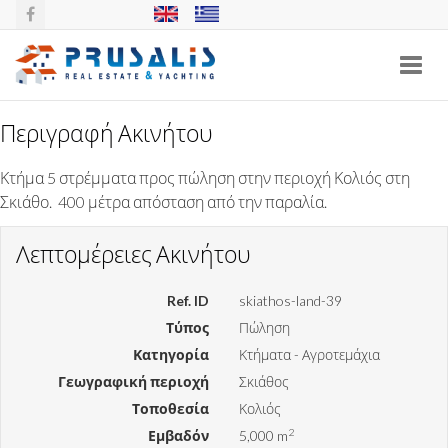
Toggl
navig
Περιγραφή Ακινήτου
ΚΤΉΜΑ ΣΤΟΝ ΚΟΛΙΌ 2, ΣΚΙΆΘΟΣ
Κτήμα 5 στρέμματα προς πώληση στην περιοχή Κολιός στη
Σκιάθο. 400 μέτρα απόσταση από την παραλία.
Λεπτομέρειες Ακινήτου
Ref. ID
skiathos-land-39
Τύπος
Πώληση
Κατηγορία
Κτήματα - Αγροτεμάχια
Γεωγραφική περιοχή
Σκιάθος
Τοποθεσία
Κολιός
2
Εμβαδόν
5,000 m