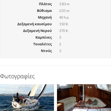
Πλάτος
3,83 m
Βύθισμα
2,05 m
Μηχανή
40 h.p.
Δεξαμενή καυσίμου
150 lt.
Δεξαμενή Νερού
370 lt.
Καμπίνες
3
Τουαλέτες
2
Ντούς
3
Φωτογραφίες