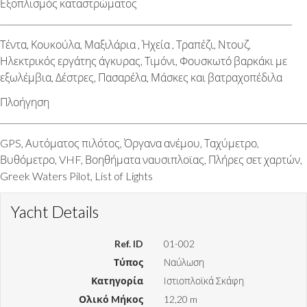
Εξοπλισμός καταστρώματος
_______________________________________________________________________
Τέντα, Κουκούλα, Μαξιλάρια , Ήχεία , Τραπέζι, Ντουζ,
Ηλεκτρικός εργάτης άγκυρας, Τιμόνι, Φουσκωτό βαρκάκι με
εξωλέμβια, Δέστρες, Πασαρέλα, Μάσκες και βατραχοπέδιλα
Πλοήγηση
__________________________________________________________________________
GPS, Αυτόματος πιλότος, Όργανα ανέμου, Ταχύμετρο,
Βυθόμετρο, VHF, Βοηθήματα ναυσιπλοϊας, Πλήρες σετ χαρτών,
Greek Waters Pilot, List of Lights
Yacht Details
Ref. ID
01-002
Τύπος
Ναύλωση
Κατηγορία
Ιστιοπλοϊκά Σκάφη
Ολικό Mήκος
12,20 m