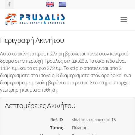
Toggl
navig
Περιγραφή Ακινήτου
ΚΤΙΡΙΟ 7 ΔΙΑΜΕΡΙΣΜΑΤΩΝ ΣΤΟΝ
Αυτό το ακίνητο προς πώληση βρίσκεται πάνω στον κεντρικό
ΤΡΟΥΛΟ, ΣΚΙΑΘΟΣ
δρόμο στην περιοχή Τρούλος στη Σκιάθο. Το οικόπεδο είναι
1134 τ.μ. και το κτίριο 272 τ.μ. Το κτίριο αποτελειται απο 3
διαμερισματα στο ισογειο, 3 διαμερισματα στον οροφο και ενα
διαμερισμα με μεγαλη βεράντα στο ρετιρε. Στο κτημα υπαρχει
γεωτρηση και μια αποθηκη.
Λεπτομέρειες Ακινήτου
Ref. ID
skiathos-commercial-15
Τύπος
Πώληση